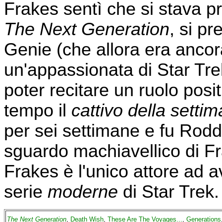
Frakes sentì che si stava p
The Next Generation
, si pr
Genie (che allora era ancor
un'appassionata di Star Tre
poter recitare un ruolo posi
tempo il
cattivo della setti
per sei settimane e fu Rodd
sguardo machiavellico di Fr
Frakes è l'unico attore ad a
serie
moderne
di Star Trek.
The Next Generation
,
Death Wish
,
These Are The Voyages...
,
Generations