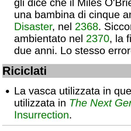
gli dice che il Miles O'Br
una bambina di cinque an
Disaster
, nel
2368
. Sicc
ambientato nel
2370
, la
due anni. Lo stesso error
Riciclati
La vasca utilizzata in qu
utilizzata in
The Next Gen
Insurrection
.