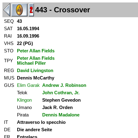
443 - Crossover
SEQ
43
SAT
16.05.1994
RAI
16.09.1996
VHS
22 (PG)
STO
Peter Allan Fields
Peter Allan Fields
TPY
Michael Piller
REG
David Livingston
MUS
Dennis McCarthy
GUS
Elim Garak
Andrew J. Robinson
Telok
John Cothran, Jr.
Klingon
Stephen Gevedon
Umano
Jack R. Orden
Pirata
Dennis Madalone
IT
Attraverso lo specchio
DE
Die andere Seite
FR
Entrelacs