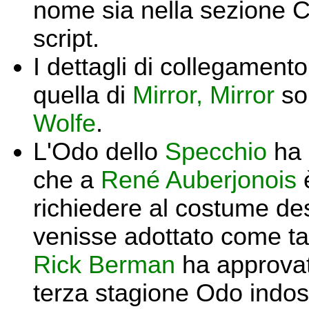
nome sia nella sezione CA
script.
I dettagli di collegamento
quella di
Mirror, Mirror
so
Wolfe
.
L'Odo dello
Specchio
ha 
che a
René Auberjonois
è
richiedere al costume d
venisse adottato come ta
Rick Berman
ha approvat
terza stagione Odo indoss