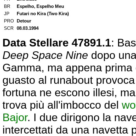
BR
Espelho, Espelho Meu
JP
Futari no Kira (Two Kira)
PRO
Detour
SCR
08.03.1994
Data Stellare 47891.1
: Bas
Deep Space Nine
dopo una 
Gamma, ma appena prima d
guasto al runabout provoca
fortuna ne escono illesi, m
trova più all'imbocco del
wo
Bajor
. I due dirigono la na
intercettati da una navetta 