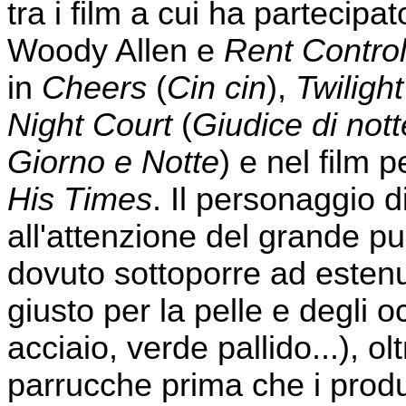
tra i film a cui ha partecipa
Woody Allen e
Rent Contro
in
Cheers
(
Cin cin
),
Twiligh
Night Court
(
Giudice di nott
Giorno e Notte
) e nel film 
His Times
. Il personaggio 
all'attenzione del grande pu
dovuto sottoporre ad estenua
giusto per la pelle e degli 
acciaio, verde pallido...), o
parrucche prima che i produ