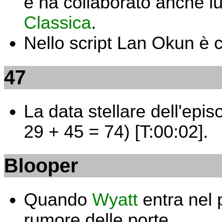
e ha collaborato anche lu
Classica
.
Nello script Lan Okun è 
47
La data stellare dell'epi
29 + 45 = 74) [T:00:02].
Blooper
Quando
Wyatt
entra nel 
rumore delle porte.