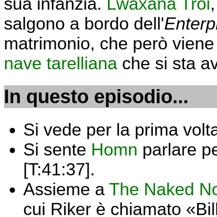
sua infanzia.
Lwaxana Troi
,
salgono a bordo dell'
Enterp
matrimonio, che però viene i
nave tarelliana
che si sta a
In questo episodio...
Si vede per la prima volt
Si sente
Homn
parlare pe
[T:41:37].
Assieme a
The Naked N
cui Riker è chiamato «Bil