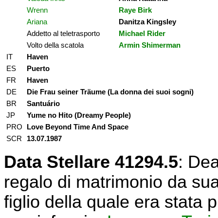
Wrenn
Raye Birk
Ariana
Danitza Kingsley
Addetto al teletrasporto
Michael Rider
Volto della scatola
Armin Shimerman
IT
Haven
ES
Puerto
FR
Haven
DE
Die Frau seiner Träume (La donna dei suoi sogni)
BR
Santuário
JP
Yume no Hito (Dreamy People)
PRO
Love Beyond Time And Space
SCR
13.07.1987
Data Stellare 41294.5
: Dea
regalo di matrimonio da sua 
figlio della quale era stat