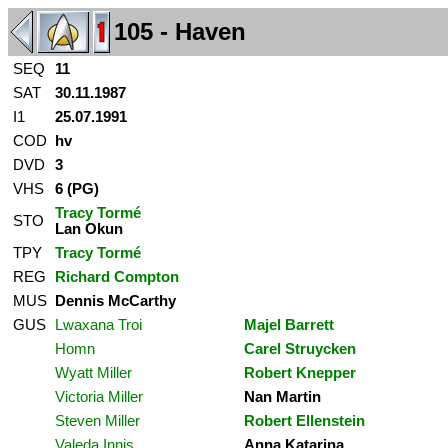
105 - Haven
SEQ
11
SAT
30.11.1987
I1
25.07.1991
COD
hv
DVD
3
VHS
6 (PG)
Tracy Tormé
STO
Lan Okun
TPY
Tracy Tormé
REG
Richard Compton
MUS
Dennis McCarthy
GUS
Lwaxana Troi
Majel Barrett
Homn
Carel Struycken
Wyatt Miller
Robert Knepper
Victoria Miller
Nan Martin
Steven Miller
Robert Ellenstein
Valeda Innis
Anna Katarina