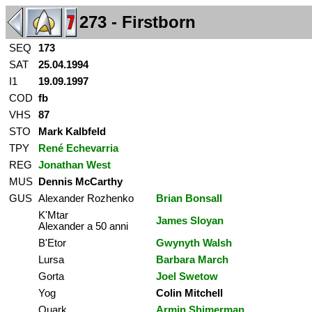
273 - Firstborn
SEQ
173
SAT
25.04.1994
I1
19.09.1997
COD
fb
VHS
87
STO
Mark Kalbfeld
TPY
René Echevarria
REG
Jonathan West
MUS
Dennis McCarthy
GUS
Alexander Rozhenko
Brian Bonsall
K'Mtar
James Sloyan
Alexander a 50 anni
B'Etor
Gwynyth Walsh
Lursa
Barbara March
Gorta
Joel Swetow
Yog
Colin Mitchell
Quark
Armin Shimerman