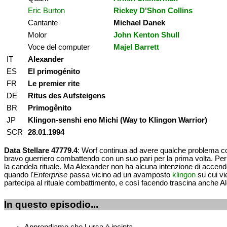
Eric Burton
Rickey D'Shon Collins
Cantante
Michael Danek
Molor
John Kenton Shull
Voce del computer
Majel Barrett
IT
Alexander
ES
El primogénito
FR
Le premier rite
DE
Ritus des Aufsteigens
BR
Primogênito
JP
Klingon-senshi eno Michi (Way to Klingon Warrior)
SCR
28.01.1994
Data Stellare 47779.4
: Worf continua ad avere qualche problema con
bravo guerriero combattendo con un suo pari per la prima volta. Per 
la candela rituale. Ma Alexander non ha alcuna intenzione di accend
quando l'
Enterprise
passa vicino ad un avamposto
klingon
su cui vi
partecipa al rituale combattimento, e così facendo trascina anche Al
In questo episodio...