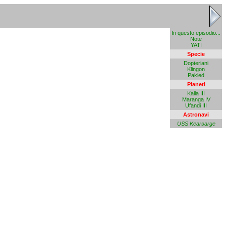
In questo episodio...
Note
YATI
Specie
Dopteriani
Klingon
Pakled
Pianeti
Kalla III
Maranga IV
Ufandi III
Astronavi
USS Kearsarge