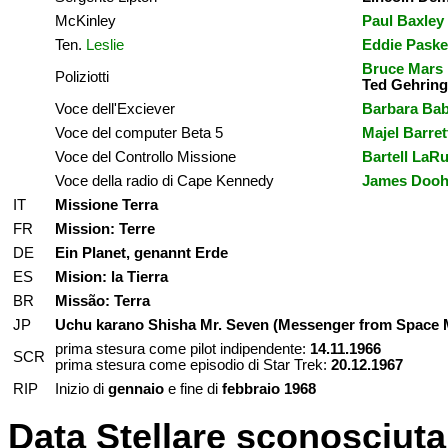
McKinley
Paul Baxley
Ten.
Leslie
Eddie Pask
Bruce Mars
Poliziotti
Ted Gehring
Voce dell'Exciever
Barbara Ba
Voce del computer Beta 5
Majel Barret
Voce del Controllo Missione
Bartell LaR
Voce della radio di Cape Kennedy
James Doo
IT
Missione Terra
FR
M
ission: Terre
DE
Ein Planet, genannt Erde
ES
Mision: la Tierra
BR
Missão: Terra
JP
Uchu karano Shisha Mr. Seven (Messenger from Space 
prima stesura come pilot indipendente:
14.11.1966
SCR
prima stesura come episodio di Star Trek:
20.12.1967
RIP
Inizio di
gennaio
e fine di
febbraio 1968
Data Stellare sconosciuta