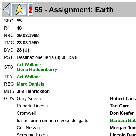
55 - Assignment: Earth
SEQ
55
R4
48
NBC
29.03.1968
TMC
23.03.1980
DVD
28 (U)
PST
Destinazione Terra (3) 08.1978
Art Wallace
STO
Gene Roddenberry
TPY
Art Wallace
REG
Marc Daniels
MUS
Jim Henrickson
GUS
Gary Seven
Robert Lans
Roberta Lincoln
Teri Garr
Cromwell
Don Keefer
Isis in forma umana e voce del gatto
Barbara Ba
Col. Nesvig
Morgan Jon
Sergente Lipton
Lincoln De